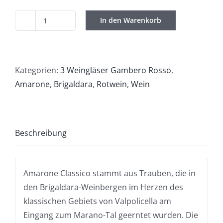
In den Warenkorb
Brigaldara
/
Amarone
della
Kategorien:
3 Weingläser Gambero Rosso
,
Valpolicella
Amarone
,
Brigaldara
,
Rotwein
,
Wein
Classico
2018
DOCG
Beschreibung
Menge
Amarone Classico stammt aus Trauben, die in
den Brigaldara-Weinbergen im Herzen des
klassischen Gebiets von Valpolicella am
Eingang zum Marano-Tal geerntet wurden. Die