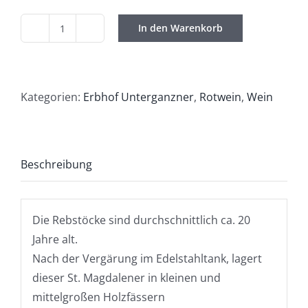
In den Warenkorb
Erbhof
Unterganzner
/
Südtiroler
Kategorien:
Erbhof Unterganzner
,
Rotwein
,
Wein
St.
Magdalener
KLASSISCH
Beschreibung
2024
DOC
Menge
Die Rebstöcke sind durchschnittlich ca. 20
Jahre alt.
Nach der Vergärung im Edelstahltank, lagert
dieser St. Magdalener in kleinen und
mittelgroßen Holzfässern