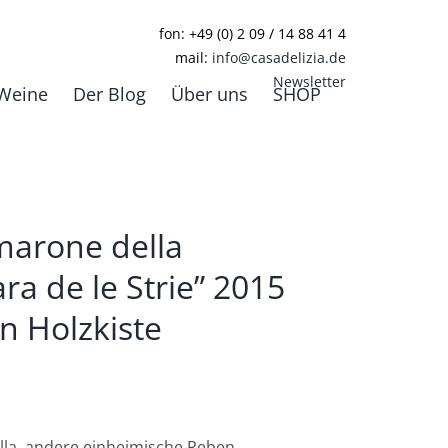
fon: +49 (0) 2 09 / 14 88 41 4
mail:
info@casadelizia.de
Newsletter
Weine
Der Blog
Über uns
SHOP
marone della
ara de le Strie” 2015
 Holzkiste
ella, andere einheimische Reben