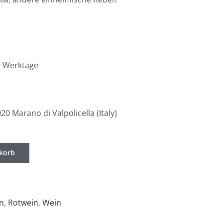
 9 Werktage
20 Marano di Valpolicella (Italy)
korb
in
,
Rotwein
,
Wein