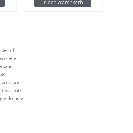
In den Warenkorb
iderruf
ewsletter
ersand
GB
mpressum
atenschutz
ugendschutz