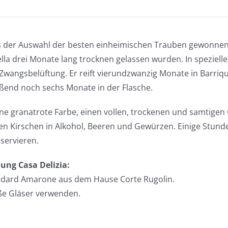
Valpolicella
“Crosara
de
 der Auswahl der besten einheimischen Trauben gewonnen, d
le
ella drei Monate lang trocknen gelassen wurden. In speziell
Strie”
Zwangsbelüftung. Er reift vierundzwanzig Monate in Barriq
2015
ßend noch sechs Monate in der Flasche.
DOCG
MAGNUM
ine granatrote Farbe, einen vollen, trockenen und samtig
in
n Kirschen in Alkohol, Beeren und Gewürzen. Einige Stund
Holzkiste
 servieren.
Menge
ung Casa Delizia:
ndard Amarone aus dem Hause Corte Rugolin.
ße Gläser verwenden.