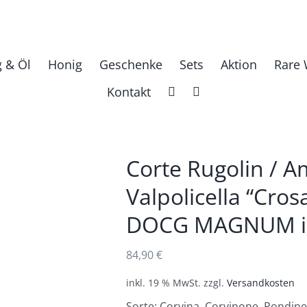
g & Öl
Honig
Geschenke
Sets
Aktion
Rare 
Kontakt
Corte Rugolin / A
Valpolicella “Cros
DOCG MAGNUM in
84,90
€
inkl. 19 % MwSt.
zzgl.
Versandkosten
Sorte: Corvina, Corvinone, Rondin