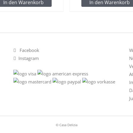
In den Warenkorb
In den Warenkorb
Facebook
W
Instagram
N
V
A
I
D
J
© Casa Delizia