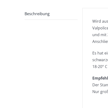
Beschreibung
Wird aus
Valpolic
und mit 
Anschlie
Es hat e
schwarze
18-20° C
Empfehl
Der Sta
Nur gro