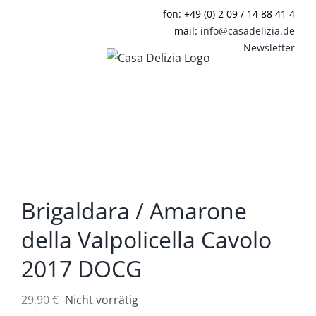
Zum
fon: +49 (0) 2 09 / 14 88 41 4
Inhalt
mail:
info@casadelizia.de
springen
Newsletter
Brigaldara / Amarone
della Valpolicella Cavolo
2017 DOCG
29,90
€
Nicht vorrätig