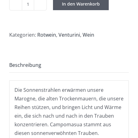
In den Warenkorb
Venturini
/
Valpolicella
Classico
Kategorien:
Rotwein
,
Venturini
,
Wein
Superiore
CAMPOMASUA
2019
Beschreibung
DOC
Menge
Die Sonnenstrahlen erwärmen unsere
Marogne, die alten Trockenmauern, die unsere
Reihen stützen, und bringen Licht und Wärme
ein, die sich nach und nach in den Trauben
konzentrieren. Campomasua stammt aus
diesen sonnenverwöhnten Trauben.