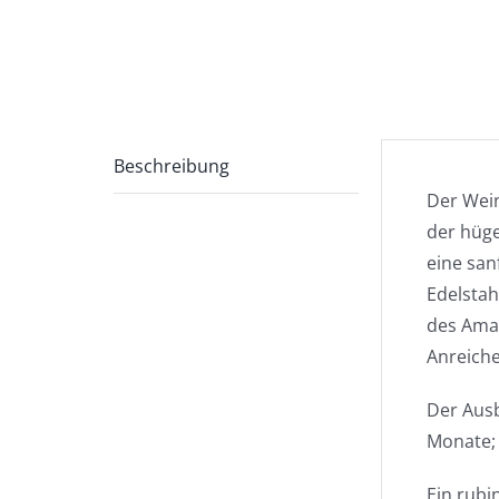
Beschreibung
Der Wein
der hüge
eine san
Edelstah
des Amar
Anreiche
Der Ausb
Monate; 
Ein rubi