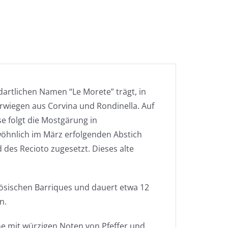
rtlichen Namen “Le Morete” trägt, in
erwiegen aus Corvina und Rondinella. Auf
e folgt die Mostgärung in
öhnlich im März erfolgenden Abstich
des Recioto zugesetzt. Dieses alte
zösischen Barriques und dauert etwa 12
n.
he mit würzigen Noten von Pfeffer und