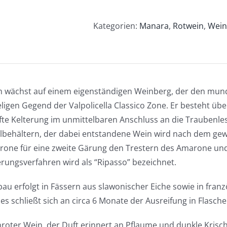
Valpolicella
DOC
Kategorien:
Manara
,
Rotwein
,
Wein
Classico
Superiore
Le
Morete
 wächst auf einem eigenständigen Weinberg, der den munda
2019
ligen Gegend der Valpolicella Classico Zone. Er besteht üb
Menge
fte Kelterung im unmittelbaren Anschluss an die Traubenles
lbehältern, der dabei entstandene Wein wird nach dem gew
one für eine zweite Gärung den Trestern des Amarone und 
rungsverfahren wird als “Ripasso” bezeichnet.
au erfolgt in Fässern aus slawonischer Eiche sowie in fran
es schließt sich an circa 6 Monate der Ausreifung in Flasche
nroter Wein, der Duft erinnert an Pflaume und dunkle Krisc