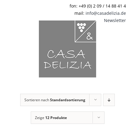
Zum
fon: +49 (0) 2 09 / 14 88 41 4
Inhalt
mail:
info@casadelizia.de
springen
Newsletter
Sortieren nach
Standardsortierung
Zeige
12 Produkte