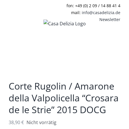
Zum
fon: +49 (0) 2 09 / 14 88 41 4
Inhalt
mail:
info@casadelizia.de
springen
Newsletter
Corte Rugolin / Amarone
della Valpolicella “Crosara
de le Strie” 2015 DOCG
38,90
€
Nicht vorrätig