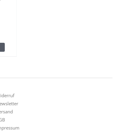
iderruf
ewsletter
ersand
GB
mpressum