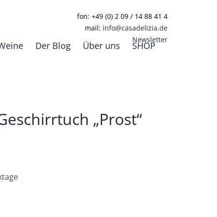
fon: +49 (0) 2 09 / 14 88 41 4
mail:
info@casadelizia.de
Newsletter
Weine
Der Blog
Über uns
SHOP
Geschirrtuch „Prost“
ktage