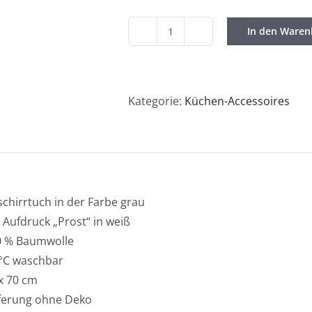
In den Waren
Küchen-
Textilie
/
Geschirrtuch
Kategorie:
Küchen-Accessoires
"Prost"
Menge
chirrtuch in der Farbe grau
 Aufdruck „Prost“ in weiß
0 % Baumwolle
°C waschbar
x 70 cm
ferung ohne Deko