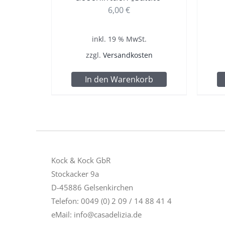
6,00
€
inkl. 19 % MwSt.
zzgl.
Versandkosten
In den Warenkorb
Kock & Kock GbR
Stockacker 9a
D-45886 Gelsenkirchen
Telefon: 0049 (0) 2 09 / 14 88 41 4
eMail:
info@casadelizia.de