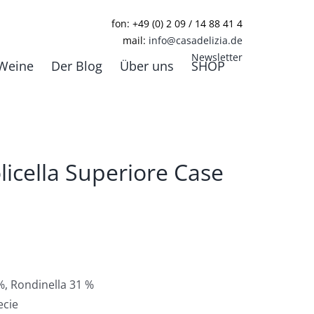
fon: +49 (0) 2 09 / 14 88 41 4
mail:
info@casadelizia.de
Newsletter
Weine
Der Blog
Über uns
SHOP
licella Superiore Case
%, Rondinella 31 %
ecie