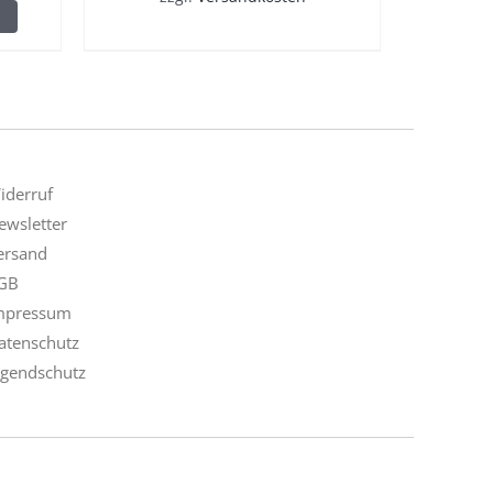
iderruf
ewsletter
ersand
GB
mpressum
atenschutz
ugendschutz