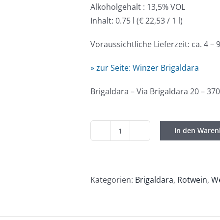
Alkoholgehalt : 13,5% VOL
Inhalt: 0.75 l (€ 22,53 / 1 l)
Voraussichtliche Lieferzeit: ca. 4 –
» zur Seite: Winzer Brigaldara
Brigaldara – Via Brigaldara 20 – 370
In den Waren
Brigaldara
/
Valpolicella
Superiore
Kategorien:
Brigaldara
,
Rotwein
,
W
Case
Vecie
2020