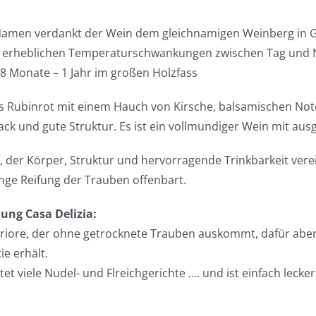
DOC
Namen verdankt der Wein dem gleichnamigen Weinberg in G
Menge
 erheblichen Temperaturschwankungen zwischen Tag und N
 8 Monate – 1 Jahr im großen Holzfass
es Rubinrot mit einem Hauch von Kirsche, balsamischen No
k und gute Struktur. Es ist ein vollmundiger Wein mit au
, der Körper, Struktur und hervorragende Trinkbarkeit vere
nge Reifung der Trauben offenbart.
ung Casa Delizia:
riore, der ohne getrocknete Trauben auskommt, dafür abe
ie erhält.
tet viele Nudel- und Flreichgerichte …. und ist einfach lecker