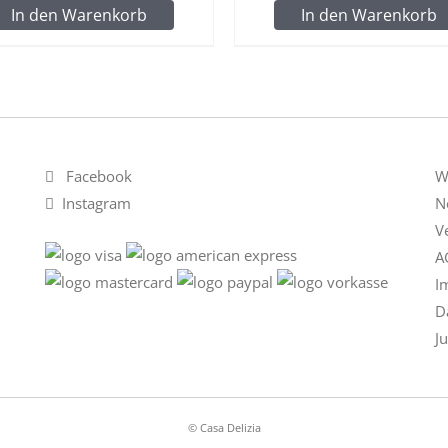
In den Warenkorb
In den Warenkorb
Facebook
W
Instagram
N
V
A
I
D
J
© Casa Delizia