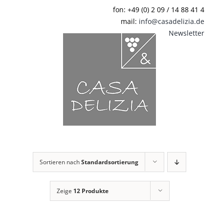
Zum
fon: +49 (0) 2 09 / 14 88 41 4
Inhalt
mail:
info@casadelizia.de
springen
Newsletter
Sortieren nach
Standardsortierung
Zeige
12 Produkte